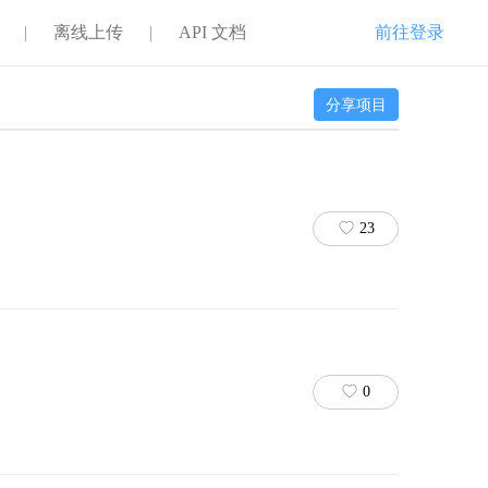
|
离线上传
|
API 文档
未登录？
前往登录
分享项目
23
0