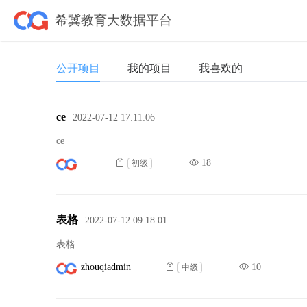
希冀教育大数据平台
公开项目
我的项目
我喜欢的
ce
2022-07-12 17:11:06
ce
18
初级
表格
2022-07-12 09:18:01
表格
zhouqiadmin
10
中级